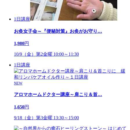
1日講座
お灸女子会～『便秘対策』お灸がお守り
…
1,980
円
10/9（金）第2金曜 10:00～11:30
1日講座
NEW
アロマホームドクター講座～肩こり＆首
…
1,650
円
9/18（金）第3金曜 13:30～15:00