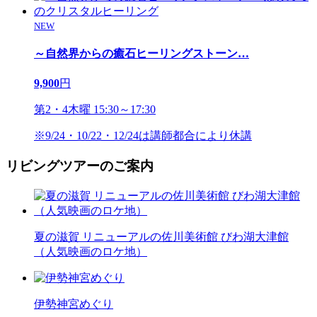
NEW
～自然界からの癒石ヒーリングストーン
…
9,900
円
第2・4木曜 15:30～17:30
※9/24・10/22・12/24は講師都合により休講
リビングツアーのご案内
夏の滋賀 リニューアルの佐川美術館 びわ湖大津館
（人気映画のロケ地）
伊勢神宮めぐり