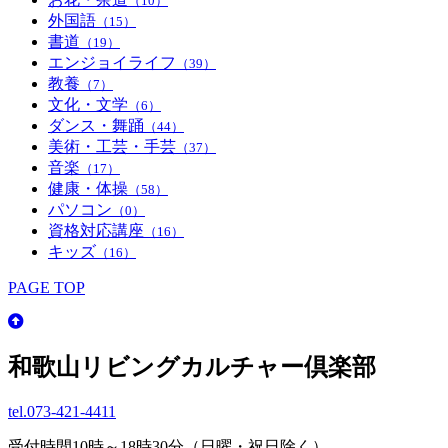
（10）
外国語
（15）
書道
（19）
エンジョイライフ
（39）
教養
（7）
文化・文学
（6）
ダンス・舞踊
（44）
美術・工芸・手芸
（37）
音楽
（17）
健康・体操
（58）
パソコン
（0）
資格対応講座
（16）
キッズ
（16）
PAGE TOP
和歌山リビングカルチャー倶楽部
tel.
073-421-4411
受付時間10時～18時30分（日曜・祝日除く）