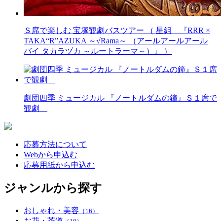
Ｓ席で楽しむ 宝塚観劇バスツアー （ 星組 『RRR ×
TAKA“R”AZUKA ～√Rama～ （アールアールアール
バイ タカラヅカ ～ルートラーマ～）』 ）
劇団四季 ミュージカル 『ノートルダムの鐘』Ｓ１席で
観劇
応募方法について
Webから申込む
応募用紙から申込む
ジャンルから探す
おしゃれ・美容
（16）
お花・茶道