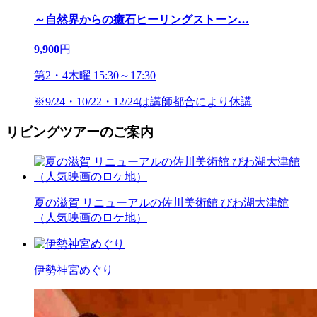
～自然界からの癒石ヒーリングストーン
…
9,900
円
第2・4木曜 15:30～17:30
※9/24・10/22・12/24は講師都合により休講
リビングツアーのご案内
夏の滋賀 リニューアルの佐川美術館 びわ湖大津館
（人気映画のロケ地）
伊勢神宮めぐり