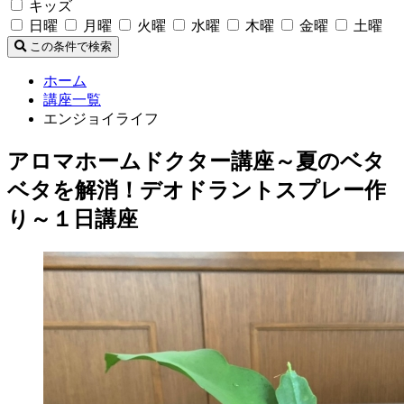
キッズ
日曜
月曜
火曜
水曜
木曜
金曜
土曜
この条件で検索
ホーム
講座一覧
エンジョイライフ
アロマホームドクター講座～夏のベタ
ベタを解消！デオドラントスプレー作
り～１日講座