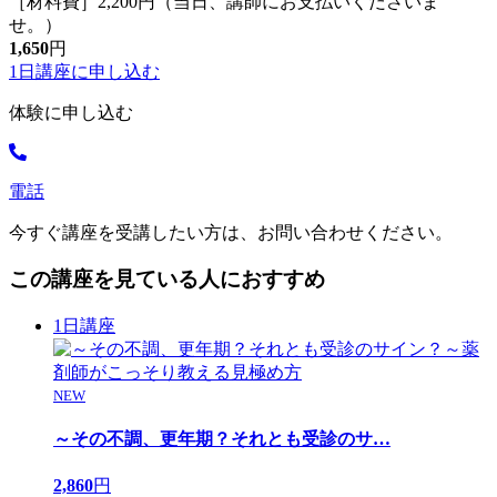
［材料費］2,200円（当日、講師にお支払いくださいま
せ。）
1,650
円
1日講座に
申し込む
体験に申し込む
電話
今すぐ講座を受講したい方は、お問い合わせください。
この講座を見ている人におすすめ
1日講座
NEW
～その不調、更年期？それとも受診のサ
…
2,860
円