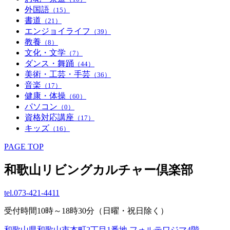
外国語
（15）
書道
（21）
エンジョイライフ
（39）
教養
（8）
文化・文学
（7）
ダンス・舞踊
（44）
美術・工芸・手芸
（36）
音楽
（17）
健康・体操
（60）
パソコン
（0）
資格対応講座
（17）
キッズ
（16）
PAGE TOP
和歌山リビングカルチャー倶楽部
tel.
073-421-4411
受付時間10時～18時30分（日曜・祝日除く）
和歌山県和歌山市本町2丁目1番地 フォルテワジマ4階