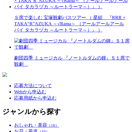
Ｓ席で楽しむ 宝塚観劇バスツアー （ 星組 『RRR ×
TAKA“R”AZUKA ～√Rama～ （アールアールアール
バイ タカラヅカ ～ルートラーマ～）』 ）
劇団四季 ミュージカル 『ノートルダムの鐘』Ｓ１席で
観劇
応募方法について
Webから申込む
応募用紙から申込む
ジャンルから探す
おしゃれ・美容
（16）
お花・茶道
（10）