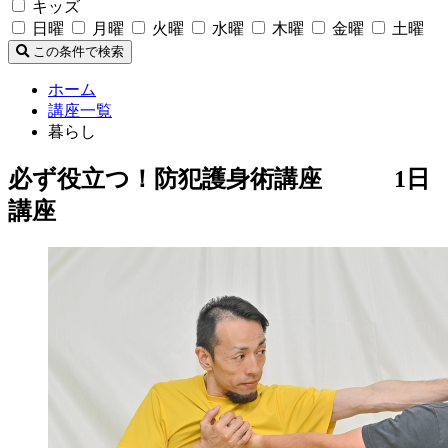
キッズ
日曜
月曜
火曜
水曜
木曜
金曜
土曜
この条件で検索
ホーム
講座一覧
暮らし
必ず役立つ！防犯護身術講座 1日
講座