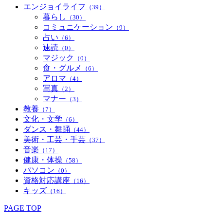
エンジョイライフ
（39）
暮らし
（30）
コミュニケーション
（9）
占い
（6）
速読
（0）
マジック
（0）
食・グルメ
（6）
アロマ
（4）
写真
（2）
マナー
（3）
教養
（7）
文化・文学
（6）
ダンス・舞踊
（44）
美術・工芸・手芸
（37）
音楽
（17）
健康・体操
（58）
パソコン
（0）
資格対応講座
（16）
キッズ
（16）
PAGE TOP