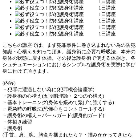
こちらの講座では、まず犯罪事件に巻き込まれない為の防犯
知識・心構えを知って頂き、護身術に必要な呼吸法、本来の
身体の状態に戻す体操。その後は護身術で使える体捌き、各
シュチュエーションにおけるシンプルな護身術を実際に学び
身に付けて頂きます。
(内容)
・犯罪に遭遇しない為に(犯罪機会論座学)
・護身術の心構え(五段階理論・２つの心構え)
・基本トレーニング(身体を緩めて繋げて強くする)
・緊急時の呼吸法(恐怖心をコントロールする)
・護身術の構え～パームガード(護身的ガード)
・体捌き練習
・護身術
(手首、肩、腕、胸倉を掴まれたら？・掴みかかってきたら