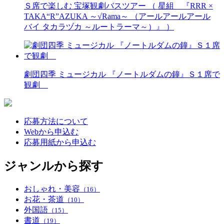
Ｓ席で楽しむ 宝塚観劇バスツアー （ 星組 『RRR ×
TAKA“R”AZUKA ～√Rama～ （アールアールアール
バイ タカラヅカ ～ルートラーマ～）』 ）
劇団四季 ミュージカル 『ノートルダムの鐘』Ｓ１席で
観劇
応募方法について
Webから申込む
応募用紙から申込む
ジャンルから探す
おしゃれ・美容
（16）
お花・茶道
（10）
外国語
（15）
書道
（19）