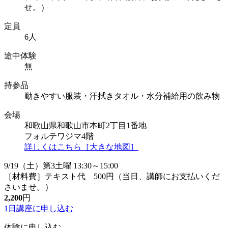
せ。）
定員
6人
途中体験
無
持参品
動きやすい服装・汗拭きタオル・水分補給用の飲み物
会場
和歌山県和歌山市本町2丁目1番地
フォルテワジマ4階
詳しくはこちら［大きな地図］
9/19（土）第3土曜 13:30～15:00
［材料費］テキスト代 500円（当日、講師にお支払いくだ
さいませ。）
2,200
円
1日講座に
申し込む
体験に申し込む