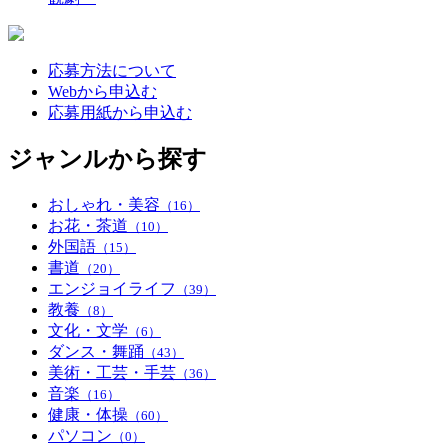
応募方法について
Webから申込む
応募用紙から申込む
ジャンルから探す
おしゃれ・美容
（16）
お花・茶道
（10）
外国語
（15）
書道
（20）
エンジョイライフ
（39）
教養
（8）
文化・文学
（6）
ダンス・舞踊
（43）
美術・工芸・手芸
（36）
音楽
（16）
健康・体操
（60）
パソコン
（0）