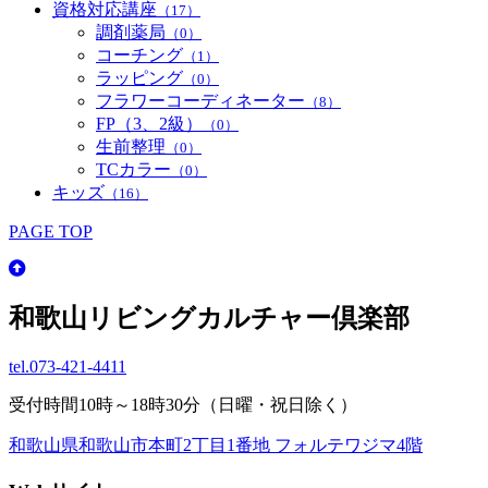
資格対応講座
（17）
調剤薬局
（0）
コーチング
（1）
ラッピング
（0）
フラワーコーディネーター
（8）
FP（3、2級）
（0）
生前整理
（0）
TCカラー
（0）
キッズ
（16）
PAGE TOP
和歌山リビングカルチャー倶楽部
tel.
073-421-4411
受付時間10時～18時30分（日曜・祝日除く）
和歌山県和歌山市本町2丁目1番地 フォルテワジマ4階