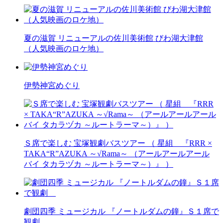
夏の滋賀 リニューアルの佐川美術館 びわ湖大津館
（人気映画のロケ地）
伊勢神宮めぐり
Ｓ席で楽しむ 宝塚観劇バスツアー （ 星組 『RRR ×
TAKA“R”AZUKA ～√Rama～ （アールアールアール
バイ タカラヅカ ～ルートラーマ～）』 ）
劇団四季 ミュージカル 『ノートルダムの鐘』Ｓ１席で
観劇