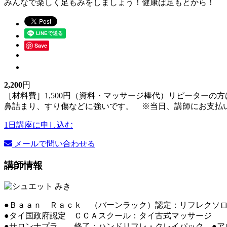
みんなで楽しく足もみをしましょう！健康は足もとから！
Save
2,200
円
［材料費］1,500円（資料・マッサージ棒代）リピーターの
鼻詰まり、すり傷などに強いです。 ※当日、講師にお支
1日講座に申し込む
メールで問い合わせる
講師情報
●Ｂａａｎ Ｒａｃｋ （バーンラック）認定：リフレクソ
●タイ国政府認定 ＣＣＡスクール：タイ古式マッサージ
●サロンナプラ 修了：ハンドリフレ・クレイパック ●ア