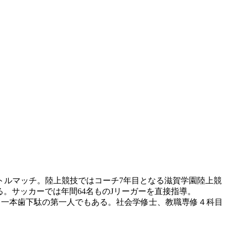
トルマッチ。陸上競技ではコーチ7年目となる滋賀学園陸上競
いる。サッカーでは年間64名ものJリーガーを直接指導。
有する一本歯下駄の第一人でもある。社会学修士、教職専修４科目