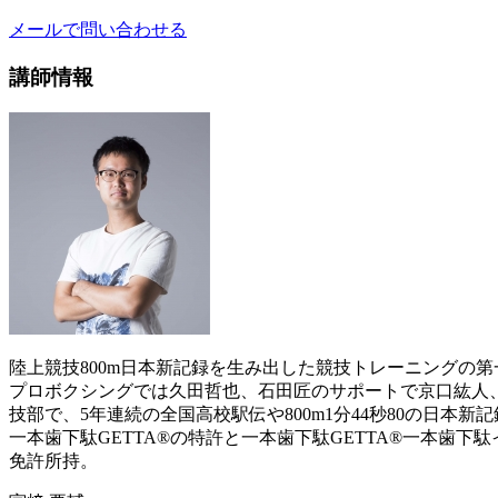
メールで問い合わせる
講師情報
陸上競技800m日本新記録を生み出した競技トレーニングの第
プロボクシングでは久田哲也、石田匠のサポートで京口紘人
技部で、5年連続の全国高校駅伝や800m1分44秒80の日本
一本歯下駄GETTA®︎の特許と一本歯下駄GETTA®︎一本
免許所持。