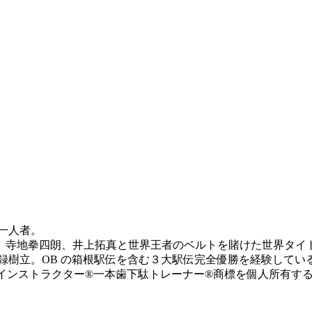
一人者。
、寺地拳四朗、井上拓真と世界王者のベルトを賭けた世界タイ
新記録樹立。OB の箱根駅伝を含む３大駅伝完全優勝を経験して
歯下駄インストラクター®︎一本歯下駄トレーナー®︎商標を個人所