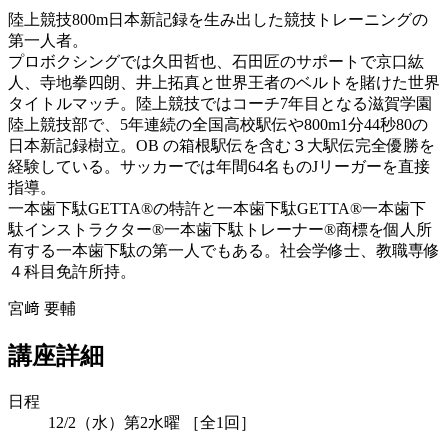
陸上競技800m日本新記録を生み出した競技トレーニングの
第一人者。
プロボクシングでは久田哲也、石田匠のサポートで京口紘
人、寺地拳四朗、井上拓真と世界王者のベルトを賭けた世界
タイトルマッチ。陸上競技ではコーチ7年目となる滋賀学園
陸上競技部で、5年連続の全国高校駅伝や800m1分44秒80の
日本新記録樹立。OB の箱根駅伝を含む３大駅伝完全優勝を
経験している。サッカーでは年間64名ものJリーガーを直接
指導。
一本歯下駄GETTA®︎の特許と一本歯下駄GETTA®︎一本歯下
駄インストラクター®︎一本歯下駄トレーナー®︎商標を個人所
有する一本歯下駄の第一人でもある。社会学修士、教職専修
４科目免許所持。
宮﨑 要輔
講座詳細
日程
12/2（水）第2水曜 ［全1回］