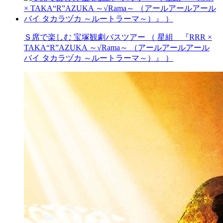
Ｓ席で楽しむ 宝塚観劇バスツアー （ 星組 『RRR ×
TAKA“R”AZUKA ～√Rama～ （アールアールアール
バイ タカラヅカ ～ルートラーマ～）』 ）