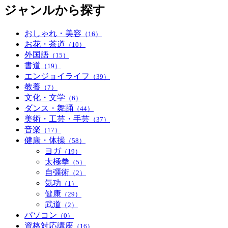
ジャンルから探す
おしゃれ・美容
（16）
お花・茶道
（10）
外国語
（15）
書道
（19）
エンジョイライフ
（39）
教養
（7）
文化・文学
（6）
ダンス・舞踊
（44）
美術・工芸・手芸
（37）
音楽
（17）
健康・体操
（58）
ヨガ
（19）
太極拳
（5）
自彊術
（2）
気功
（1）
健康
（29）
武道
（2）
パソコン
（0）
資格対応講座
（16）