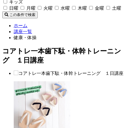
キッズ
日曜
月曜
火曜
水曜
木曜
金曜
土曜
この条件で検索
ホーム
講座一覧
健康・体操
コアトレ一本歯下駄・体幹トレーニン
グ １日講座