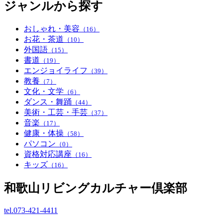
ジャンルから探す
おしゃれ・美容
（16）
お花・茶道
（10）
外国語
（15）
書道
（19）
エンジョイライフ
（39）
教養
（7）
文化・文学
（6）
ダンス・舞踊
（44）
美術・工芸・手芸
（37）
音楽
（17）
健康・体操
（58）
パソコン
（0）
資格対応講座
（16）
キッズ
（16）
和歌山リビングカルチャー倶楽部
tel.
073-421-4411