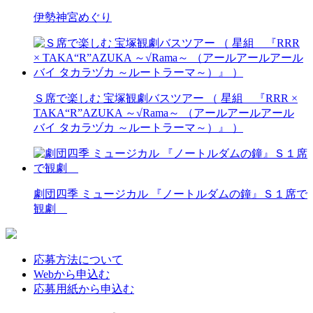
伊勢神宮めぐり
Ｓ席で楽しむ 宝塚観劇バスツアー （ 星組 『RRR ×
TAKA“R”AZUKA ～√Rama～ （アールアールアール
バイ タカラヅカ ～ルートラーマ～）』 ）
劇団四季 ミュージカル 『ノートルダムの鐘』Ｓ１席で
観劇
応募方法について
Webから申込む
応募用紙から申込む