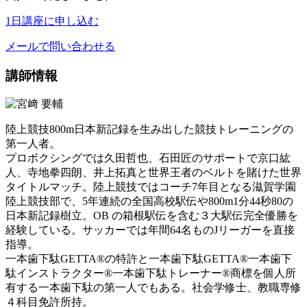
1日講座に申し込む
メールで問い合わせる
講師情報
陸上競技800m日本新記録を生み出した競技トレーニングの
第一人者。
プロボクシングでは久田哲也、石田匠のサポートで京口紘
人、寺地拳四朗、井上拓真と世界王者のベルトを賭けた世界
タイトルマッチ。陸上競技ではコーチ7年目となる滋賀学園
陸上競技部で、5年連続の全国高校駅伝や800m1分44秒80の
日本新記録樹立。OB の箱根駅伝を含む３大駅伝完全優勝を
経験している。サッカーでは年間64名ものJリーガーを直接
指導。
一本歯下駄GETTA®︎の特許と一本歯下駄GETTA®︎一本歯下
駄インストラクター®︎一本歯下駄トレーナー®︎商標を個人所
有する一本歯下駄の第一人でもある。社会学修士、教職専修
４科目免許所持。