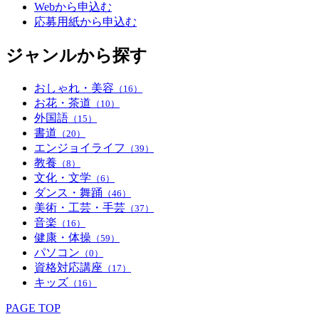
Webから申込む
応募用紙から申込む
ジャンルから探す
おしゃれ・美容
（16）
お花・茶道
（10）
外国語
（15）
書道
（20）
エンジョイライフ
（39）
教養
（8）
文化・文学
（6）
ダンス・舞踊
（46）
美術・工芸・手芸
（37）
音楽
（16）
健康・体操
（59）
パソコン
（0）
資格対応講座
（17）
キッズ
（16）
PAGE TOP