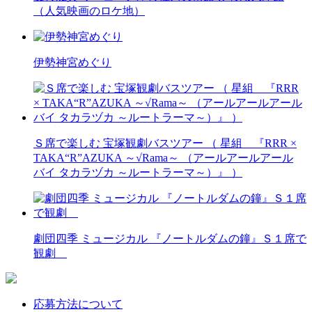
（人気映画のロケ地）
伊勢神宮めぐり
Ｓ席で楽しむ 宝塚観劇バスツアー （ 星組 『RRR ×
TAKA“R”AZUKA ～√Rama～ （アールアールアール
バイ タカラヅカ ～ルートラーマ～）』 ）
劇団四季 ミュージカル 『ノートルダムの鐘』Ｓ１席で
観劇
応募方法について