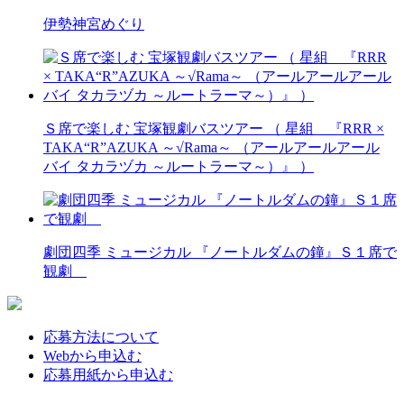
伊勢神宮めぐり
Ｓ席で楽しむ 宝塚観劇バスツアー （ 星組 『RRR ×
TAKA“R”AZUKA ～√Rama～ （アールアールアール
バイ タカラヅカ ～ルートラーマ～）』 ）
劇団四季 ミュージカル 『ノートルダムの鐘』Ｓ１席で
観劇
応募方法について
Webから申込む
応募用紙から申込む