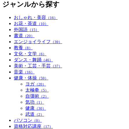
ジャンルから探す
おしゃれ・美容
（16）
お花・茶道
（10）
外国語
（15）
書道
（20）
エンジョイライフ
（39）
教養
（8）
文化・文学
（6）
ダンス・舞踊
（46）
美術・工芸・手芸
（37）
音楽
（16）
健康・体操
（59）
ヨガ
（20）
太極拳
（5）
自彊術
（2）
気功
（1）
健康
（30）
武道
（2）
パソコン
（0）
資格対応講座
（17）