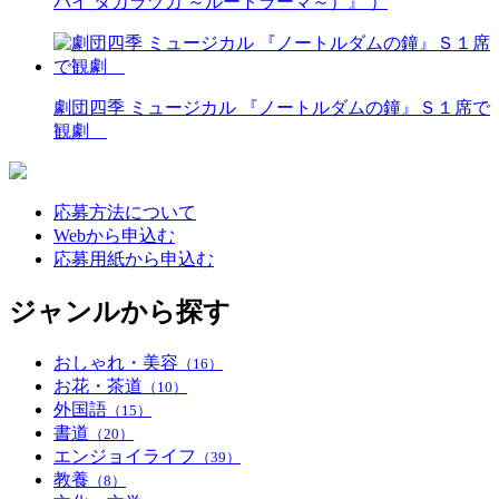
バイ タカラヅカ ～ルートラーマ～）』 ）
劇団四季 ミュージカル 『ノートルダムの鐘』Ｓ１席で
観劇
応募方法について
Webから申込む
応募用紙から申込む
ジャンルから探す
おしゃれ・美容
（16）
お花・茶道
（10）
外国語
（15）
書道
（20）
エンジョイライフ
（39）
教養
（8）