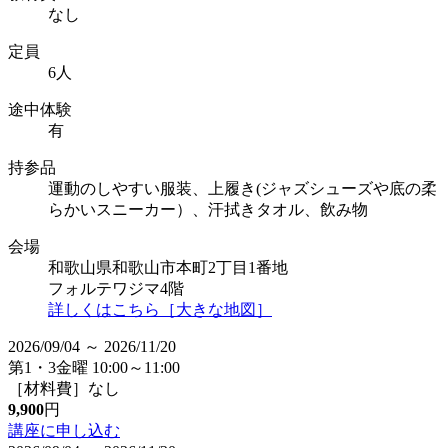
なし
定員
6人
途中体験
有
持参品
運動のしやすい服装、上履き(ジャズシューズや底の柔
らかいスニーカー）、汗拭きタオル、飲み物
会場
和歌山県和歌山市本町2丁目1番地
フォルテワジマ4階
詳しくはこちら［大きな地図］
2026/09/04 ～ 2026/11/20
第1・3金曜 10:00～11:00
［材料費］なし
9,900
円
講座に申し込む