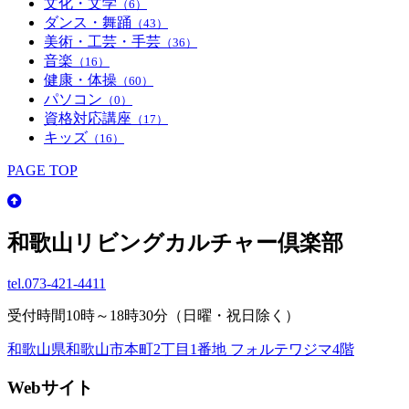
文化・文学
（6）
ダンス・舞踊
（43）
美術・工芸・手芸
（36）
音楽
（16）
健康・体操
（60）
パソコン
（0）
資格対応講座
（17）
キッズ
（16）
PAGE TOP
和歌山リビングカルチャー倶楽部
tel.
073-421-4411
受付時間10時～18時30分（日曜・祝日除く）
和歌山県和歌山市本町2丁目1番地 フォルテワジマ4階
Webサイト