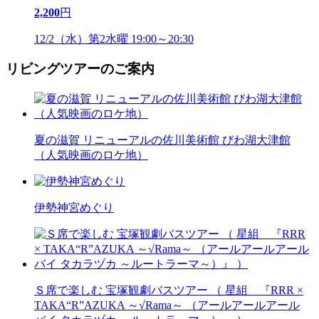
2,200
円
12/2（水）第2水曜 19:00～20:30
リビングツアーのご案内
夏の滋賀 リニューアルの佐川美術館 びわ湖大津館
（人気映画のロケ地）
伊勢神宮めぐり
Ｓ席で楽しむ 宝塚観劇バスツアー （ 星組 『RRR ×
TAKA“R”AZUKA ～√Rama～ （アールアールアール