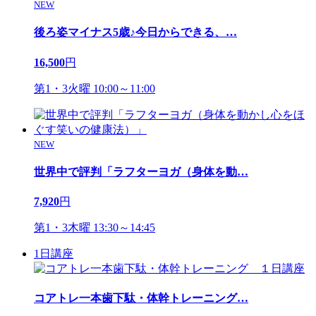
NEW
後ろ姿マイナス5歳♪今日からできる、
…
16,500
円
第1・3火曜 10:00～11:00
NEW
世界中で評判「ラフターヨガ（身体を動
…
7,920
円
第1・3木曜 13:30～14:45
1日講座
コアトレ一本歯下駄・体幹トレーニング
…