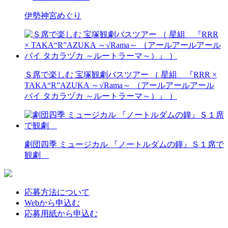
伊勢神宮めぐり
Ｓ席で楽しむ 宝塚観劇バスツアー （ 星組 『RRR ×
TAKA“R”AZUKA ～√Rama～ （アールアールアール
バイ タカラヅカ ～ルートラーマ～）』 ）
劇団四季 ミュージカル 『ノートルダムの鐘』Ｓ１席で
観劇
応募方法について
Webから申込む
応募用紙から申込む