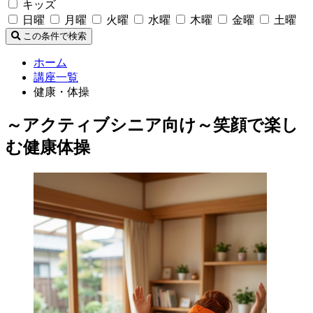
キッズ
日曜
月曜
火曜
水曜
木曜
金曜
土曜
この条件で検索
ホーム
講座一覧
健康・体操
～アクティブシニア向け～笑顔で楽し
む健康体操