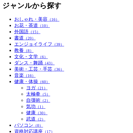
ジャンルから探す
おしゃれ・美容
（16）
お花・茶道
（10）
外国語
（15）
書道
（20）
エンジョイライフ
（39）
教養
（8）
文化・文学
（6）
ダンス・舞踊
（43）
美術・工芸・手芸
（36）
音楽
（16）
健康・体操
（60）
ヨガ
（21）
太極拳
（5）
自彊術
（2）
気功
（1）
健康
（30）
武道
（2）
パソコン
（0）
資格対応講座
（17）