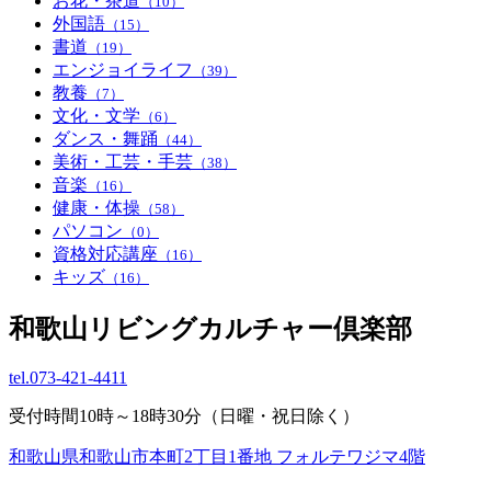
お花・茶道
（10）
外国語
（15）
書道
（19）
エンジョイライフ
（39）
教養
（7）
文化・文学
（6）
ダンス・舞踊
（44）
美術・工芸・手芸
（38）
音楽
（16）
健康・体操
（58）
パソコン
（0）
資格対応講座
（16）
キッズ
（16）
和歌山リビングカルチャー倶楽部
tel.
073-421-4411
受付時間10時～18時30分（日曜・祝日除く）
和歌山県和歌山市本町2丁目1番地 フォルテワジマ4階