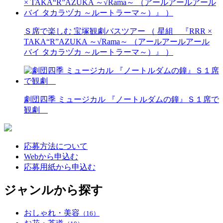
Ｓ席で楽しむ 宝塚観劇バスツアー （ 星組 『RRR ×
TAKA“R”AZUKA ～√Rama～ （アールアールアール
バイ タカラヅカ ～ルートラーマ～）』 ）
劇団四季 ミュージカル 『ノートルダムの鐘』Ｓ１席で
観劇
応募方法について
Webから申込む
応募用紙から申込む
ジャンルから探す
おしゃれ・美容
（16）