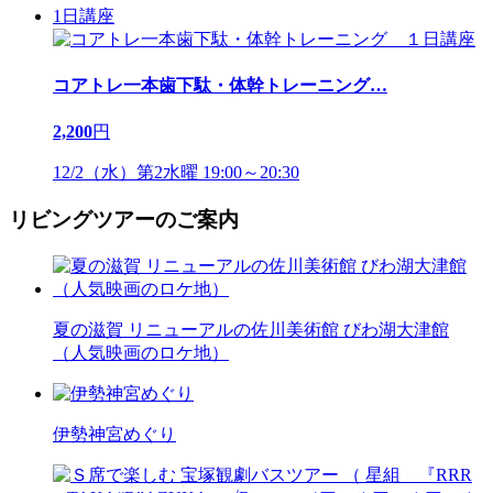
1日講座
コアトレ一本歯下駄・体幹トレーニング
…
2,200
円
12/2（水）第2水曜 19:00～20:30
リビングツアーのご案内
夏の滋賀 リニューアルの佐川美術館 びわ湖大津館
（人気映画のロケ地）
伊勢神宮めぐり