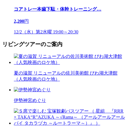
コアトレ一本歯下駄・体幹トレーニング
…
2,200
円
12/2（水）第2水曜 19:00～20:30
リビングツアーのご案内
夏の滋賀 リニューアルの佐川美術館 びわ湖大津館
（人気映画のロケ地）
伊勢神宮めぐり