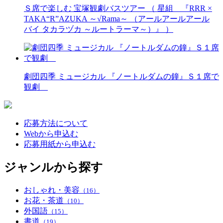
Ｓ席で楽しむ 宝塚観劇バスツアー （ 星組 『RRR ×
TAKA“R”AZUKA ～√Rama～ （アールアールアール
バイ タカラヅカ ～ルートラーマ～）』 ）
劇団四季 ミュージカル 『ノートルダムの鐘』Ｓ１席で
観劇
応募方法について
Webから申込む
応募用紙から申込む
ジャンルから探す
おしゃれ・美容
（16）
お花・茶道
（10）
外国語
（15）
書道
（19）