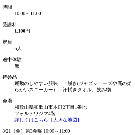
時間
10:00～11:00
受講料
1,100
円
定員
6人
途中体験
無
持参品
運動のしやすい服装、上履き(ジャズシューズや底の柔
らかいスニーカー）、汗拭きタオル、飲み物
会場
和歌山県和歌山市本町2丁目1番地
フォルテワジマ4階
詳しくはこちら［大きな地図］
8/21（金）第3金曜 10:00～11:00