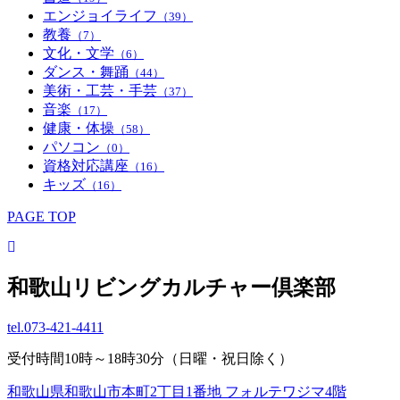
エンジョイライフ
（39）
教養
（7）
文化・文学
（6）
ダンス・舞踊
（44）
美術・工芸・手芸
（37）
音楽
（17）
健康・体操
（58）
パソコン
（0）
資格対応講座
（16）
キッズ
（16）
PAGE TOP
和歌山リビングカルチャー倶楽部
tel.
073-421-4411
受付時間10時～18時30分（日曜・祝日除く）
和歌山県和歌山市本町2丁目1番地 フォルテワジマ4階