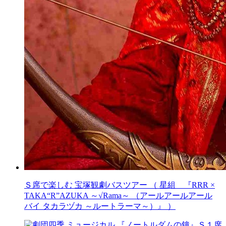
Ｓ席で楽しむ 宝塚観劇バスツアー （ 星組 『RRR ×
TAKA“R”AZUKA ～√Rama～ （アールアールアール
バイ タカラヅカ ～ルートラーマ～）』 ）