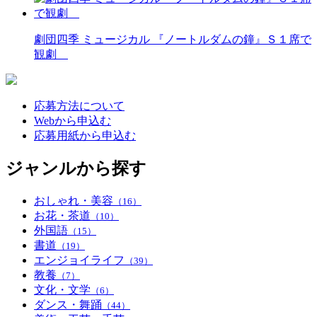
劇団四季 ミュージカル 『ノートルダムの鐘』Ｓ１席で
観劇
応募方法について
Webから申込む
応募用紙から申込む
ジャンルから探す
おしゃれ・美容
（16）
お花・茶道
（10）
外国語
（15）
書道
（19）
エンジョイライフ
（39）
教養
（7）
文化・文学
（6）
ダンス・舞踊
（44）