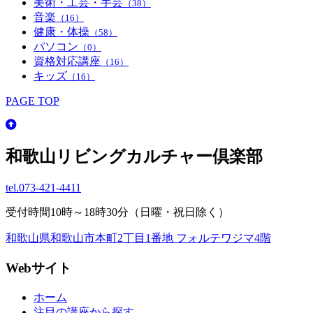
美術・工芸・手芸
（38）
音楽
（16）
健康・体操
（58）
パソコン
（0）
資格対応講座
（16）
キッズ
（16）
PAGE TOP
和歌山リビングカルチャー倶楽部
tel.
073-421-4411
受付時間10時～18時30分（日曜・祝日除く）
和歌山県和歌山市本町2丁目1番地 フォルテワジマ4階
Webサイト
ホーム
注目の講座から探す