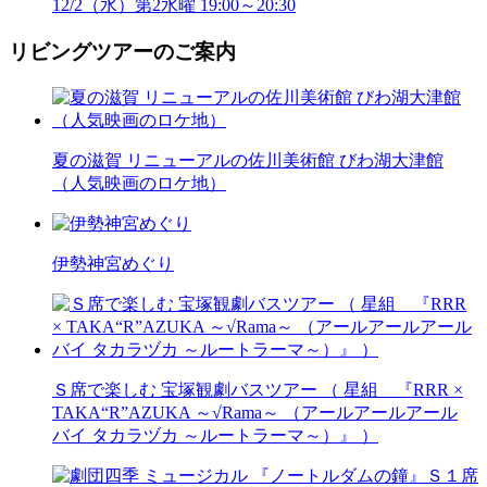
12/2（水）第2水曜 19:00～20:30
リビングツアーのご案内
夏の滋賀 リニューアルの佐川美術館 びわ湖大津館
（人気映画のロケ地）
伊勢神宮めぐり
Ｓ席で楽しむ 宝塚観劇バスツアー （ 星組 『RRR ×
TAKA“R”AZUKA ～√Rama～ （アールアールアール
バイ タカラヅカ ～ルートラーマ～）』 ）