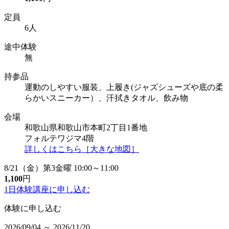
定員
6人
途中体験
無
持参品
運動のしやすい服装、上履き(ジャズシューズや底の柔
らかいスニーカー）、汗拭きタオル、飲み物
会場
和歌山県和歌山市本町2丁目1番地
フォルテワジマ4階
詳しくはこちら［大きな地図］
8/21（金）第3金曜 10:00～11:00
1,100
円
1日体験講座に
申し込む
体験に申し込む
2026/09/04 ～ 2026/11/20