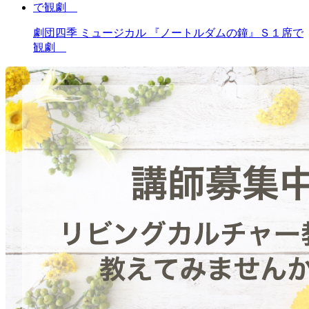
劇団四季 ミュージカル 『ノートルダムの鐘』Ｓ１席で
観劇