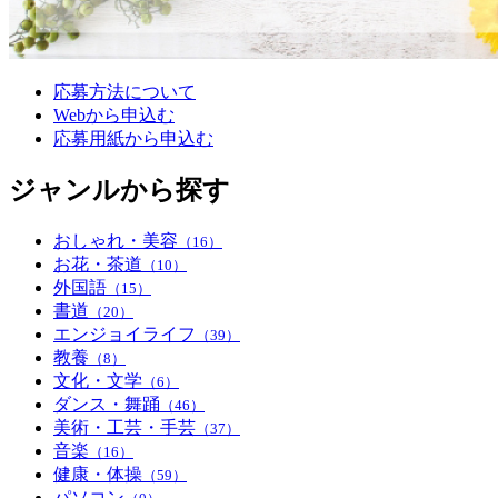
応募方法について
Webから申込む
応募用紙から申込む
ジャンルから探す
おしゃれ・美容
（16）
お花・茶道
（10）
外国語
（15）
書道
（20）
エンジョイライフ
（39）
教養
（8）
文化・文学
（6）
ダンス・舞踊
（46）
美術・工芸・手芸
（37）
音楽
（16）
健康・体操
（59）
パソコン