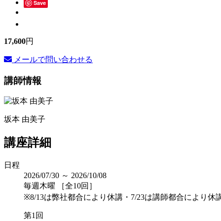
Save
17,600
円
メールで問い合わせる
講師情報
坂本 由美子
講座詳細
日程
2026/07/30 ～ 2026/10/08
毎週木曜 ［全10回］
※8/13は弊社都合により休講・7/23は講師都合により休
第1回