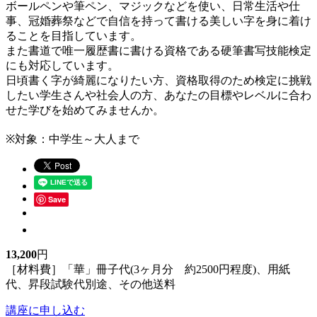
ボールペンや筆ペン、マジックなどを使い、日常生活や仕
事、冠婚葬祭などで自信を持って書ける美しい字を身に着け
ることを目指しています。
また書道で唯一履歴書に書ける資格である硬筆書写技能検定
にも対応しています。
日頃書く字が綺麗になりたい方、資格取得のため検定に挑戦
したい学生さんや社会人の方、あなたの目標やレベルに合わ
せた学びを始めてみませんか。
※対象：中学生～大人まで
Save
13,200
円
［材料費］「華」冊子代(3ヶ月分 約2500円程度)、用紙
代、昇段試験代別途、その他送料
講座に申し込む