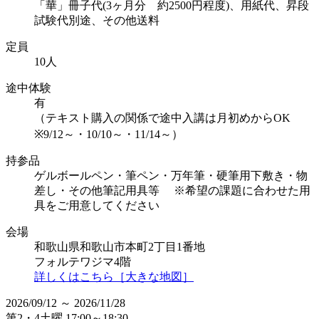
「華」冊子代(3ヶ月分 約2500円程度)、用紙代、昇段
試験代別途、その他送料
定員
10人
途中体験
有
（テキスト購入の関係で途中入講は月初めからOK
※9/12～・10/10～・11/14～）
持参品
ゲルボールペン・筆ペン・万年筆・硬筆用下敷き・物
差し・その他筆記用具等 ※希望の課題に合わせた用
具をご用意してください
会場
和歌山県和歌山市本町2丁目1番地
フォルテワジマ4階
詳しくはこちら［大きな地図］
2026/09/12 ～ 2026/11/28
第2・4土曜 17:00～18:30