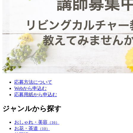
応募方法について
Webから申込む
応募用紙から申込む
ジャンルから探す
おしゃれ・美容
（16）
お花・茶道
（10）