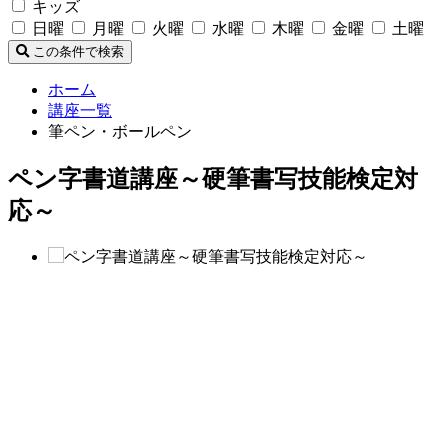
キッズ
日曜
月曜
火曜
水曜
木曜
金曜
土曜
この条件で検索
ホーム
講座一覧
筆ペン・ボールペン
ペン字書道講座～硬筆書写技能検定対
応～