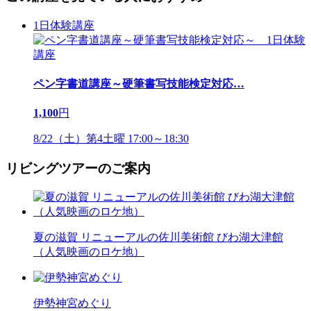
1日体験講座
ペン字書道講座～硬筆書写技能検定対応
…
1,100
円
8/22（土）第4土曜 17:00～18:30
リビングツアーのご案内
夏の滋賀 リニューアルの佐川美術館 びわ湖大津館
（人気映画のロケ地）
伊勢神宮めぐり