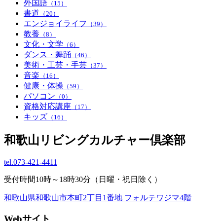
外国語
（15）
書道
（20）
エンジョイライフ
（39）
教養
（8）
文化・文学
（6）
ダンス・舞踊
（46）
美術・工芸・手芸
（37）
音楽
（16）
健康・体操
（59）
パソコン
（0）
資格対応講座
（17）
キッズ
（16）
和歌山リビングカルチャー倶楽部
tel.
073-421-4411
受付時間10時～18時30分（日曜・祝日除く）
和歌山県和歌山市本町2丁目1番地 フォルテワジマ4階
Webサイト