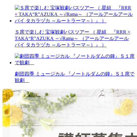
Ｓ席で楽しむ 宝塚観劇バスツアー （ 星組 『RRR ×
TAKA“R”AZUKA ～√Rama～ （アールアールアール
バイ タカラヅカ ～ルートラーマ～）』 ）
劇団四季 ミュージカル 『ノートルダムの鐘』Ｓ１席で
観劇