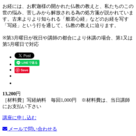
お経には、お釈迦様の開かれた仏教の教えと、私たちのこの
世の悩み、苦しみから解放される為の処方箋が説かれていま
す。古来よりより知られる「般若心経」などのお経を写す
「写経」という行を通して、仏教の教えに迫ります。
※第3月曜日が祝日や講師の都合により休講の場合、第1又は
第5月曜日で対応
Save
13,200
円
［材料費］写経納料 毎回1,000円 ※材料費は、当日講師
にお支払い下さい
講座に申し込む
メールで問い合わせる