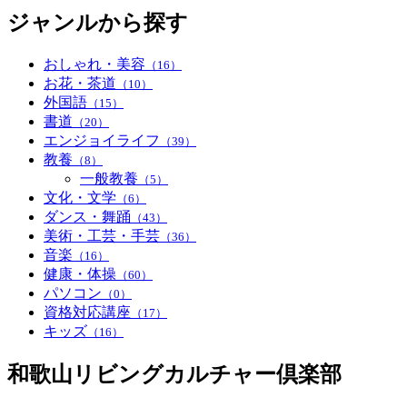
ジャンルから探す
おしゃれ・美容
（16）
お花・茶道
（10）
外国語
（15）
書道
（20）
エンジョイライフ
（39）
教養
（8）
一般教養
（5）
文化・文学
（6）
ダンス・舞踊
（43）
美術・工芸・手芸
（36）
音楽
（16）
健康・体操
（60）
パソコン
（0）
資格対応講座
（17）
キッズ
（16）
和歌山リビングカルチャー倶楽部