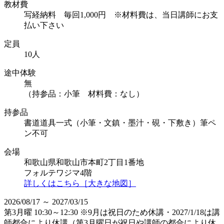
教材費
写経納料 毎回1,000円 ※材料費は、当日講師にお支
払い下さい
定員
10人
途中体験
無
（持参品：小筆 材料費：なし）
持参品
書道道具一式（小筆・文鎮・墨汁・硯・下敷き）筆ペ
ン不可
会場
和歌山県和歌山市本町2丁目1番地
フォルテワジマ4階
詳しくはこちら［大きな地図］
2026/08/17 ～ 2027/03/15
第3月曜 10:30～12:30 ※9月は祝日のため休講・2027/1/18は講
師都合により休講（第3月曜日が祝日や講師の都合により休