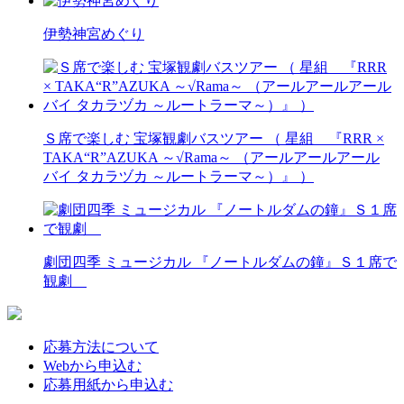
伊勢神宮めぐり
Ｓ席で楽しむ 宝塚観劇バスツアー （ 星組 『RRR ×
TAKA“R”AZUKA ～√Rama～ （アールアールアール
バイ タカラヅカ ～ルートラーマ～）』 ）
劇団四季 ミュージカル 『ノートルダムの鐘』Ｓ１席で
観劇
応募方法について
Webから申込む
応募用紙から申込む