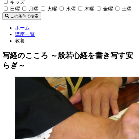
キッズ
日曜
月曜
火曜
水曜
木曜
金曜
土曜
この条件で検索
ホーム
講座一覧
教養
写経のこころ ～般若心経を書き写す安
らぎ～