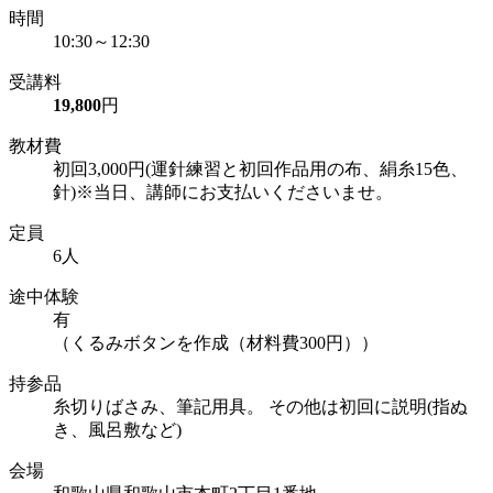
時間
10:30～12:30
受講料
19,800
円
教材費
初回3,000円(運針練習と初回作品用の布、絹糸15色、
針)※当日、講師にお支払いくださいませ。
定員
6人
途中体験
有
（くるみボタンを作成（材料費300円））
持参品
糸切りばさみ、筆記用具。 その他は初回に説明(指ぬ
き、風呂敷など)
会場