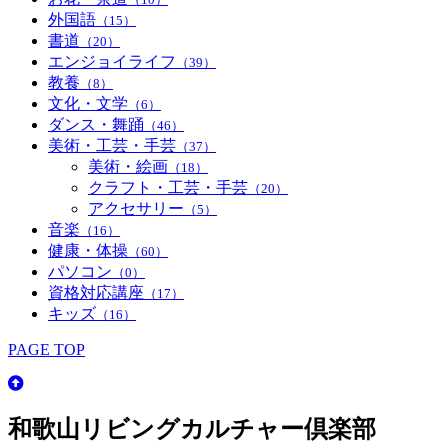
外国語
（15）
書道
（20）
エンジョイライフ
（39）
教養
（8）
文化・文学
（6）
ダンス・舞踊
（46）
美術・工芸・手芸
（37）
美術・絵画
（18）
クラフト・工芸・手芸
（20）
アクセサリー
（5）
音楽
（16）
健康・体操
（60）
パソコン
（0）
資格対応講座
（17）
キッズ
（16）
PAGE TOP
和歌山リビングカルチャー倶楽部