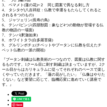
3、 ペマメト(蓮の花)×２ 同じ図案で異なる刺し方
4、 タシタゲ(八吉祥紋：仏教で幸運をもたらしてくれると
される８つのもの)
5、 ジャツェリン(長寿の鳥)
6、 テンパピンジ(四朋獣図：象など4つの動物が登場する仏
教の物語の一場面)
7、 テンパ(釈迦如来)
8、 ホワイトタラ(白多羅菩薩)
9、 グルリンポチェ(チベットやブータンに仏教を伝えたチ
ベット仏教の一派の開祖)
『ブータン刺繍は仏教美術の⼀つなので、図案は仏教に関す
るものです。1クール⽬に刺す刺繍は決まっていますが、2ク
ール⽬からはカリキュラムに従ってそれぞれのペースで楽し
くやっていただきます。「蓮の花がしたい」「仏像はやりた
くない」など要望に応じて、臨機応変に進めていく講座で
す。』
Save