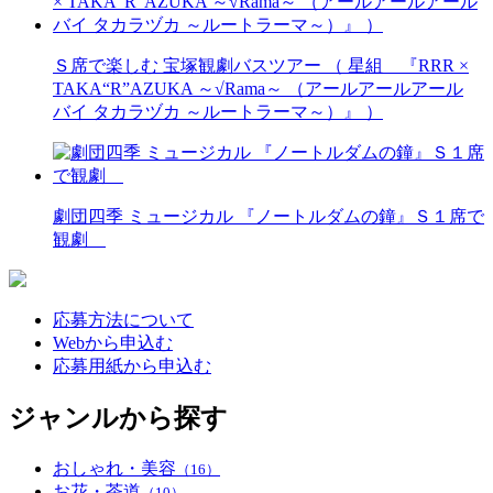
Ｓ席で楽しむ 宝塚観劇バスツアー （ 星組 『RRR ×
TAKA“R”AZUKA ～√Rama～ （アールアールアール
バイ タカラヅカ ～ルートラーマ～）』 ）
劇団四季 ミュージカル 『ノートルダムの鐘』Ｓ１席で
観劇
応募方法について
Webから申込む
応募用紙から申込む
ジャンルから探す
おしゃれ・美容
（16）
お花・茶道
（10）