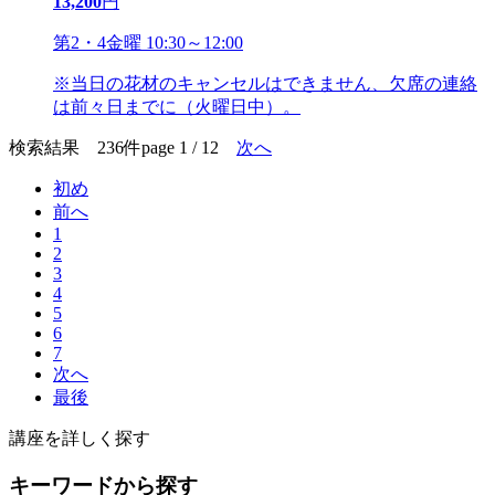
13,200
円
第2・4金曜 10:30～12:00
※当日の花材のキャンセルはできません、欠席の連絡
は前々日までに（火曜日中）。
検索結果 236件
page 1 / 12
次へ
初め
前へ
1
2
3
4
5
6
7
次へ
最後
講座を詳しく探す
キーワードから探す