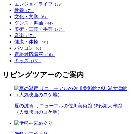
エンジョイライフ
（39）
教養
（7）
文化・文学
（6）
ダンス・舞踊
（44）
美術・工芸・手芸
（37）
音楽
（17）
健康・体操
（58）
パソコン
（0）
資格対応講座
（16）
キッズ
（16）
リビングツアーのご案内
夏の滋賀 リニューアルの佐川美術館 びわ湖大津館
（人気映画のロケ地）