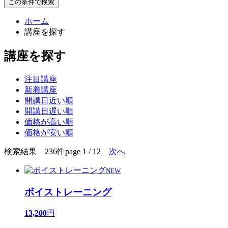
この条件で検索
ホーム
講座を探す
講座を探す
注目講座
新着講座
開講日近い順
開講日遅い順
価格が高い順
価格が安い順
検索結果 236件
page 1 / 12
次へ
NEW
ボイストレーニング
13,200
円