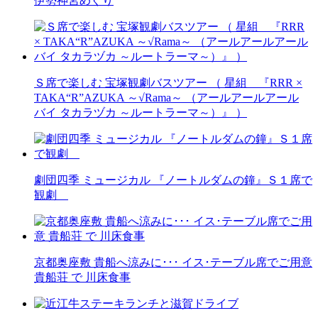
伊勢神宮めぐり
Ｓ席で楽しむ 宝塚観劇バスツアー （ 星組 『RRR ×
TAKA“R”AZUKA ～√Rama～ （アールアールアール
バイ タカラヅカ ～ルートラーマ～）』 ）
劇団四季 ミュージカル 『ノートルダムの鐘』Ｓ１席で
観劇
京都奥座敷 貴船へ涼みに･･･ イス･テーブル席でご用意
貴船荘 で 川床食事