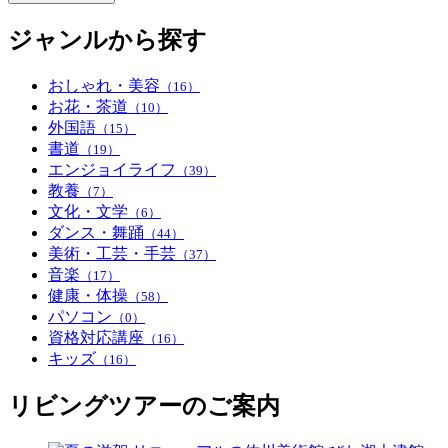
ジャンルから探す
おしゃれ・美容
（16）
お花・茶道
（10）
外国語
（15）
書道
（19）
エンジョイライフ
（39）
教養
（7）
文化・文学
（6）
ダンス・舞踊
（44）
美術・工芸・手芸
（37）
音楽
（17）
健康・体操
（58）
パソコン
（0）
資格対応講座
（16）
キッズ
（16）
リビングツアーのご案内