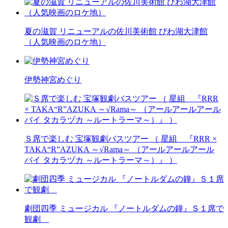
夏の滋賀 リニューアルの佐川美術館 びわ湖大津館
（人気映画のロケ地）
伊勢神宮めぐり
Ｓ席で楽しむ 宝塚観劇バスツアー （ 星組 『RRR ×
TAKA“R”AZUKA ～√Rama～ （アールアールアール
バイ タカラヅカ ～ルートラーマ～）』 ）
劇団四季 ミュージカル 『ノートルダムの鐘』Ｓ１席で
観劇