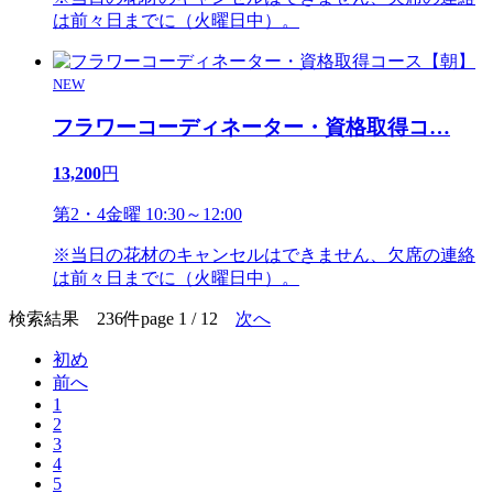
は前々日までに（火曜日中）。
NEW
フラワーコーディネーター・資格取得コ
…
13,200
円
第2・4金曜 10:30～12:00
※当日の花材のキャンセルはできません、欠席の連絡
は前々日までに（火曜日中）。
検索結果 236件
page 1 / 12
次へ
初め
前へ
1
2
3
4
5