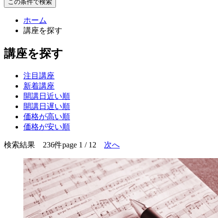
この条件で検索
ホーム
講座を探す
講座を探す
注目講座
新着講座
開講日近い順
開講日遅い順
価格が高い順
価格が安い順
検索結果 236件
page 1 / 12
次へ