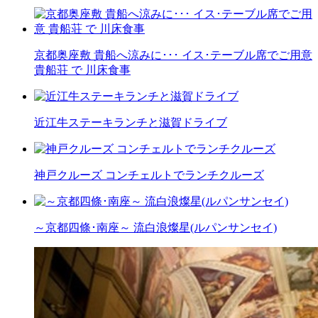
京都奥座敷 貴船へ涼みに･･･ イス･テーブル席でご用意
貴船荘 で 川床食事
近江牛ステーキランチと滋賀ドライブ
神戸クルーズ コンチェルトでランチクルーズ
～京都四條･南座～ 流白浪燦星(ルパンサンセイ)