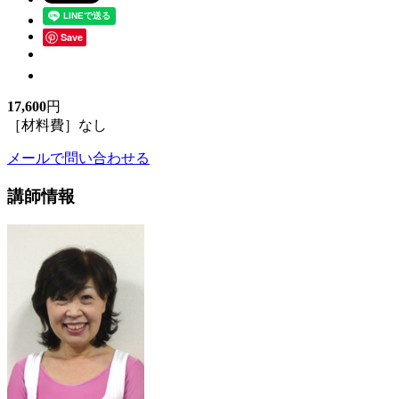
Save
17,600
円
［材料費］なし
メールで問い合わせる
講師情報