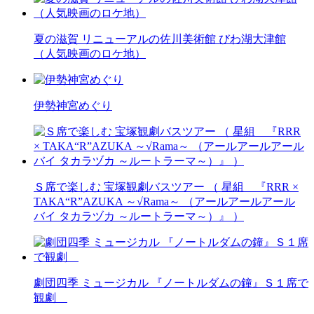
夏の滋賀 リニューアルの佐川美術館 びわ湖大津館
（人気映画のロケ地）
伊勢神宮めぐり
Ｓ席で楽しむ 宝塚観劇バスツアー （ 星組 『RRR ×
TAKA“R”AZUKA ～√Rama～ （アールアールアール
バイ タカラヅカ ～ルートラーマ～）』 ）
劇団四季 ミュージカル 『ノートルダムの鐘』Ｓ１席で
観劇