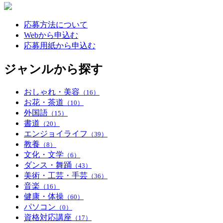
応募方法について
Webから申込む
応募用紙から申込む
ジャンルから探す
おしゃれ・美容
（16）
お花・茶道
（10）
外国語
（15）
書道
（20）
エンジョイライフ
（39）
教養
（8）
文化・文学
（6）
ダンス・舞踊
（43）
美術・工芸・手芸
（36）
音楽
（16）
健康・体操
（60）
パソコン
（0）
資格対応講座
（17）