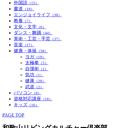
外国語
（15）
書道
（19）
エンジョイライフ
（39）
教養
（7）
文化・文学
（6）
ダンス・舞踊
（44）
美術・工芸・手芸
（37）
音楽
（17）
健康・体操
（58）
ヨガ
（19）
太極拳
（5）
自彊術
（2）
気功
（1）
健康
（29）
武道
（2）
パソコン
（0）
資格対応講座
（16）
キッズ
（16）
PAGE TOP
和歌山リビングカルチャー倶楽部