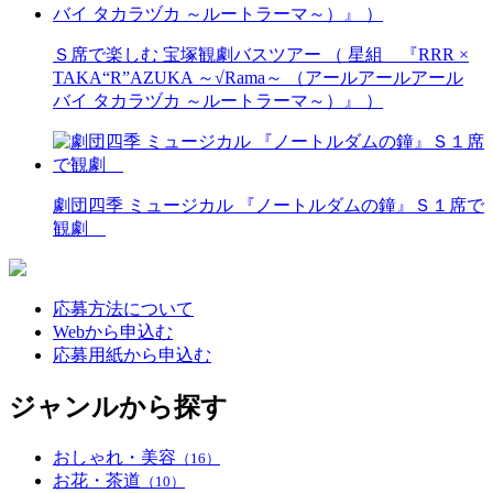
Ｓ席で楽しむ 宝塚観劇バスツアー （ 星組 『RRR ×
TAKA“R”AZUKA ～√Rama～ （アールアールアール
バイ タカラヅカ ～ルートラーマ～）』 ）
劇団四季 ミュージカル 『ノートルダムの鐘』Ｓ１席で
観劇
応募方法について
Webから申込む
応募用紙から申込む
ジャンルから探す
おしゃれ・美容
（16）
お花・茶道
（10）