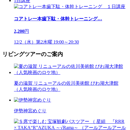
1日講座
コアトレ一本歯下駄・体幹トレーニング
…
2,200
円
12/2（水）第2水曜 19:00～20:30
リビングツアーのご案内
夏の滋賀 リニューアルの佐川美術館 びわ湖大津館
（人気映画のロケ地）
伊勢神宮めぐり