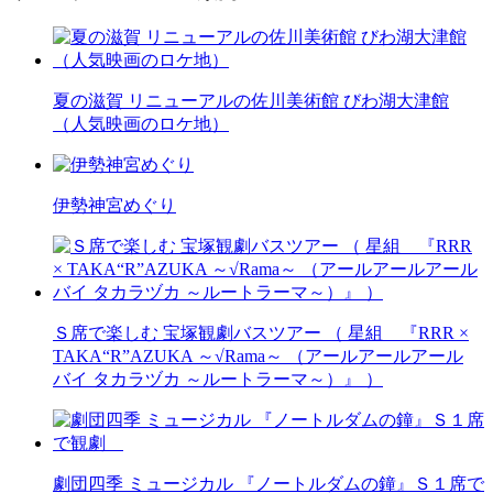
夏の滋賀 リニューアルの佐川美術館 びわ湖大津館
（人気映画のロケ地）
伊勢神宮めぐり
Ｓ席で楽しむ 宝塚観劇バスツアー （ 星組 『RRR ×
TAKA“R”AZUKA ～√Rama～ （アールアールアール
バイ タカラヅカ ～ルートラーマ～）』 ）
劇団四季 ミュージカル 『ノートルダムの鐘』Ｓ１席で