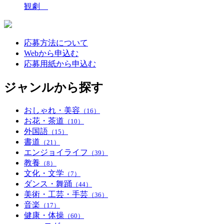
観劇
応募方法について
Webから申込む
応募用紙から申込む
ジャンルから探す
おしゃれ・美容
（16）
お花・茶道
（10）
外国語
（15）
書道
（21）
エンジョイライフ
（39）
教養
（8）
文化・文学
（7）
ダンス・舞踊
（44）
美術・工芸・手芸
（36）
音楽
（17）
健康・体操
（60）