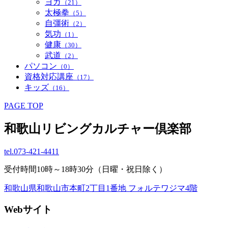
ヨガ
（21）
太極拳
（5）
自彊術
（2）
気功
（1）
健康
（30）
武道
（2）
パソコン
（0）
資格対応講座
（17）
キッズ
（16）
PAGE TOP
和歌山リビングカルチャー倶楽部
tel.
073-421-4411
受付時間10時～18時30分（日曜・祝日除く）
和歌山県和歌山市本町2丁目1番地 フォルテワジマ4階
Webサイト