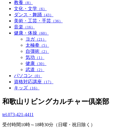
教養
（8）
文化・文学
（6）
ダンス・舞踊
（43）
美術・工芸・手芸
（36）
音楽
（16）
健康・体操
（60）
ヨガ
（21）
太極拳
（5）
自彊術
（2）
気功
（1）
健康
（30）
武道
（2）
パソコン
（0）
資格対応講座
（17）
キッズ
（16）
和歌山リビングカルチャー倶楽部
tel.
073-421-4411
受付時間10時～18時30分（日曜・祝日除く）