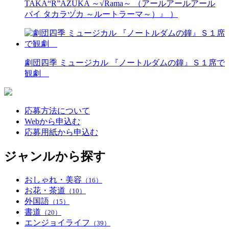
TAKA“R”AZUKA ～√Rama～ （アールアールアール
バイ タカラヅカ ～ルートラーマ～）』 ）
劇団四季 ミュージカル 『ノートルダムの鐘』Ｓ１席で
観劇
応募方法について
Webから申込む
応募用紙から申込む
ジャンルから探す
おしゃれ・美容
（16）
お花・茶道
（10）
外国語
（15）
書道
（20）
エンジョイライフ
（39）