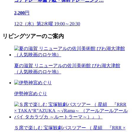
コアトレ一本歯下駄・体幹トレーニング
…
2,200
円
12/2（水）第2水曜 19:00～20:30
リビングツアーのご案内
夏の滋賀 リニューアルの佐川美術館 びわ湖大津館
（人気映画のロケ地）
伊勢神宮めぐり
Ｓ席で楽しむ 宝塚観劇バスツアー （ 星組 『RRR ×