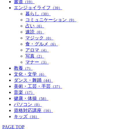
書道
（19）
エンジョイライフ
（39）
暮らし
（30）
コミュニケーション
（9）
占い
（6）
速読
（0）
マジック
（0）
食・グルメ
（6）
アロマ
（4）
写真
（2）
マナー
（3）
教養
（7）
文化・文学
（6）
ダンス・舞踊
（44）
美術・工芸・手芸
（37）
音楽
（17）
健康・体操
（58）
パソコン
（0）
資格対応講座
（16）
キッズ
（16）
PAGE TOP