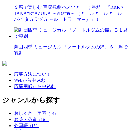
Ｓ席で楽しむ 宝塚観劇バスツアー （ 星組 『RRR ×
TAKA“R”AZUKA ～√Rama～ （アールアールアール
バイ タカラヅカ ～ルートラーマ～）』 ）
劇団四季 ミュージカル 『ノートルダムの鐘』Ｓ１席で
観劇
応募方法について
Webから申込む
応募用紙から申込む
ジャンルから探す
おしゃれ・美容
（16）
お花・茶道
（10）
外国語
（15）