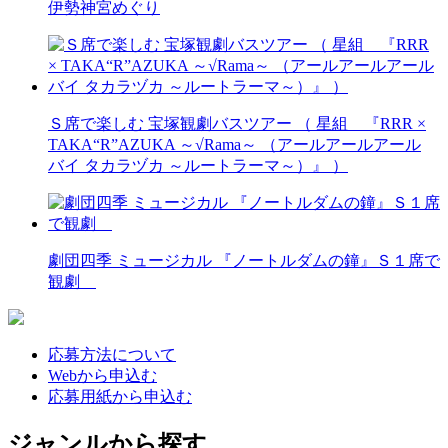
伊勢神宮めぐり
Ｓ席で楽しむ 宝塚観劇バスツアー （ 星組 『RRR ×
TAKA“R”AZUKA ～√Rama～ （アールアールアール
バイ タカラヅカ ～ルートラーマ～）』 ）
劇団四季 ミュージカル 『ノートルダムの鐘』Ｓ１席で
観劇
応募方法について
Webから申込む
応募用紙から申込む
ジャンルから探す