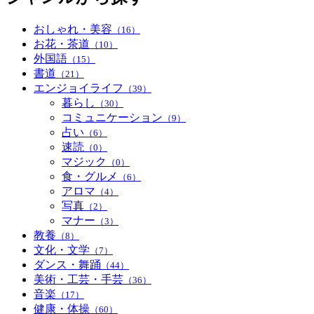
おしゃれ・美容
（16）
お花・茶道
（10）
外国語
（15）
書道
（21）
エンジョイライフ
（39）
暮らし
（30）
コミュニケーション
（9）
占い
（6）
速読
（0）
マジック
（0）
食・グルメ
（6）
アロマ
（4）
写真
（2）
マナー
（3）
教養
（8）
文化・文学
（7）
ダンス・舞踊
（44）
美術・工芸・手芸
（36）
音楽
（17）
健康・体操
（60）