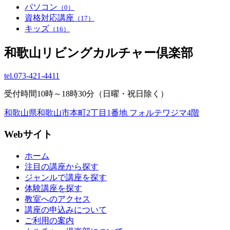
パソコン
（0）
資格対応講座
（17）
キッズ
（16）
和歌山リビングカルチャー倶楽部
tel.
073-421-4411
受付時間10時～18時30分（日曜・祝日除く）
和歌山県和歌山市本町2丁目1番地 フォルテワジマ4階
Webサイト
ホーム
注目の講座から探す
ジャンルで講座を探す
体験講座を探す
教室へのアクセス
講座の申込みについて
ご利用の案内