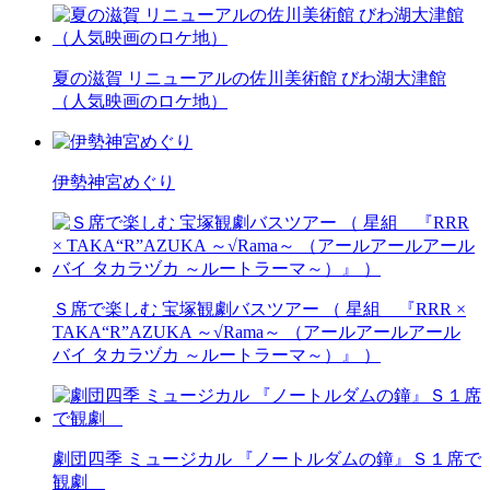
夏の滋賀 リニューアルの佐川美術館 びわ湖大津館
（人気映画のロケ地）
伊勢神宮めぐり
Ｓ席で楽しむ 宝塚観劇バスツアー （ 星組 『RRR ×
TAKA“R”AZUKA ～√Rama～ （アールアールアール
バイ タカラヅカ ～ルートラーマ～）』 ）
劇団四季 ミュージカル 『ノートルダムの鐘』Ｓ１席で
観劇