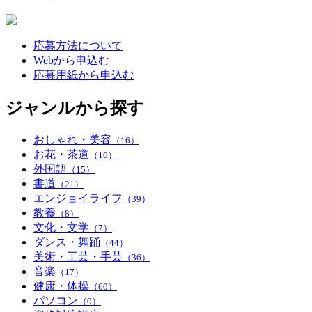
応募方法について
Webから申込む
応募用紙から申込む
ジャンルから探す
おしゃれ・美容
（16）
お花・茶道
（10）
外国語
（15）
書道
（21）
エンジョイライフ
（39）
教養
（8）
文化・文学
（7）
ダンス・舞踊
（44）
美術・工芸・手芸
（36）
音楽
（17）
健康・体操
（60）
パソコン
（0）