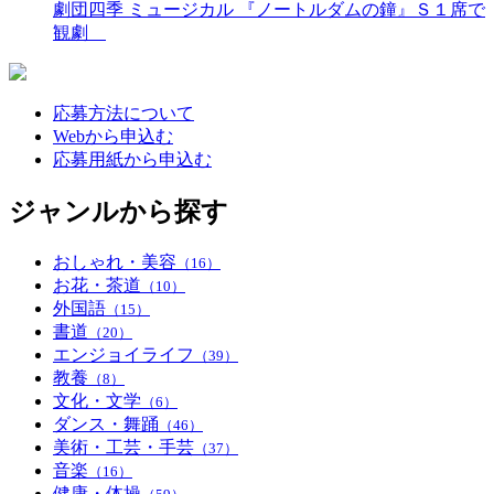
劇団四季 ミュージカル 『ノートルダムの鐘』Ｓ１席で
観劇
応募方法について
Webから申込む
応募用紙から申込む
ジャンルから探す
おしゃれ・美容
（16）
お花・茶道
（10）
外国語
（15）
書道
（20）
エンジョイライフ
（39）
教養
（8）
文化・文学
（6）
ダンス・舞踊
（46）
美術・工芸・手芸
（37）
音楽
（16）
健康・体操