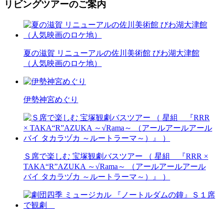
リビングツアーのご案内
夏の滋賀 リニューアルの佐川美術館 びわ湖大津館
（人気映画のロケ地）
伊勢神宮めぐり
Ｓ席で楽しむ 宝塚観劇バスツアー （ 星組 『RRR ×
TAKA“R”AZUKA ～√Rama～ （アールアールアール
バイ タカラヅカ ～ルートラーマ～）』 ）