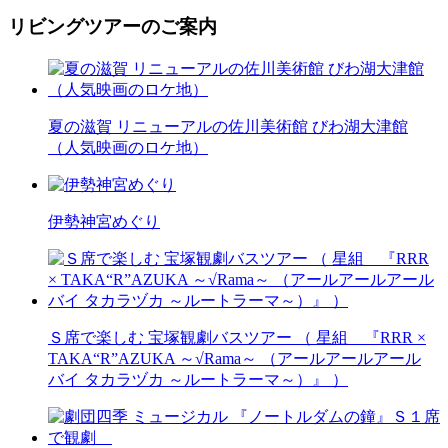
リビングツアーのご案内
夏の滋賀 リニューアルの佐川美術館 びわ湖大津館
（人気映画のロケ地）
伊勢神宮めぐり
Ｓ席で楽しむ 宝塚観劇バスツアー （ 星組 『RRR ×
TAKA“R”AZUKA ～√Rama～ （アールアールアール
バイ タカラヅカ ～ルートラーマ～）』 ）