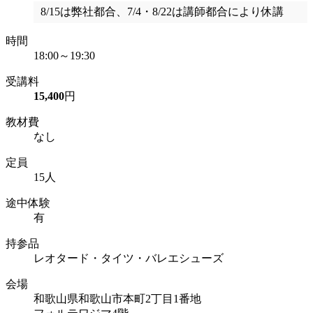
8/15は弊社都合、7/4・8/22は講師都合により休講
時間
18:00～19:30
受講料
15,400
円
教材費
なし
定員
15人
途中体験
有
持参品
レオタード・タイツ・バレエシューズ
会場
和歌山県和歌山市本町2丁目1番地