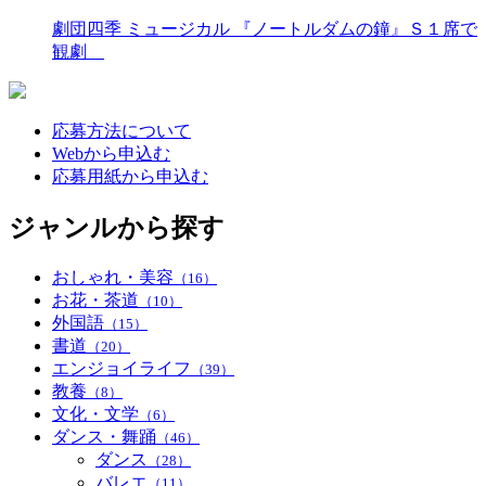
劇団四季 ミュージカル 『ノートルダムの鐘』Ｓ１席で
観劇
応募方法について
Webから申込む
応募用紙から申込む
ジャンルから探す
おしゃれ・美容
（16）
お花・茶道
（10）
外国語
（15）
書道
（20）
エンジョイライフ
（39）
教養
（8）
文化・文学
（6）
ダンス・舞踊
（46）
ダンス
（28）
バレエ
（11）