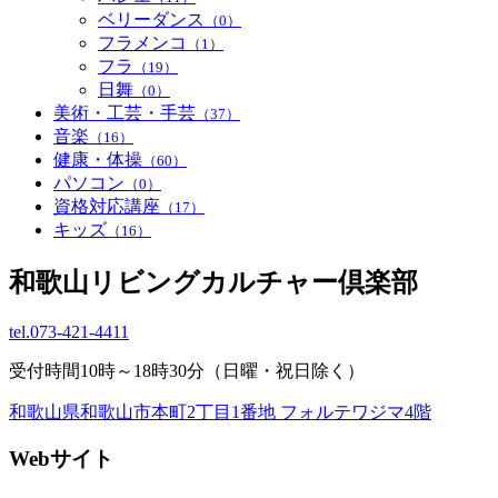
ベリーダンス
（0）
フラメンコ
（1）
フラ
（19）
日舞
（0）
美術・工芸・手芸
（37）
音楽
（16）
健康・体操
（60）
パソコン
（0）
資格対応講座
（17）
キッズ
（16）
和歌山リビングカルチャー倶楽部
tel.
073-421-4411
受付時間10時～18時30分（日曜・祝日除く）
和歌山県和歌山市本町2丁目1番地 フォルテワジマ4階
Webサイト