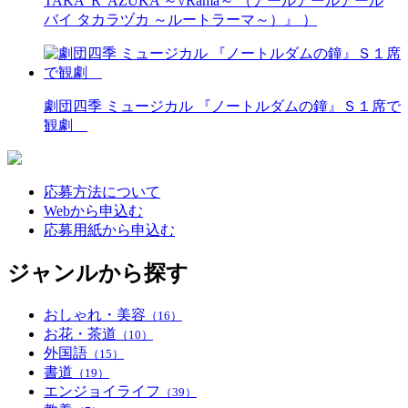
TAKA“R”AZUKA ～√Rama～ （アールアールアール
バイ タカラヅカ ～ルートラーマ～）』 ）
劇団四季 ミュージカル 『ノートルダムの鐘』Ｓ１席で
観劇
応募方法について
Webから申込む
応募用紙から申込む
ジャンルから探す
おしゃれ・美容
（16）
お花・茶道
（10）
外国語
（15）
書道
（19）
エンジョイライフ
（39）