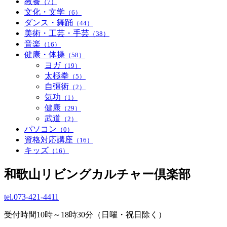
教養
（7）
文化・文学
（6）
ダンス・舞踊
（44）
美術・工芸・手芸
（38）
音楽
（16）
健康・体操
（58）
ヨガ
（19）
太極拳
（5）
自彊術
（2）
気功
（1）
健康
（29）
武道
（2）
パソコン
（0）
資格対応講座
（16）
キッズ
（16）
和歌山リビングカルチャー倶楽部
tel.
073-421-4411
受付時間10時～18時30分（日曜・祝日除く）