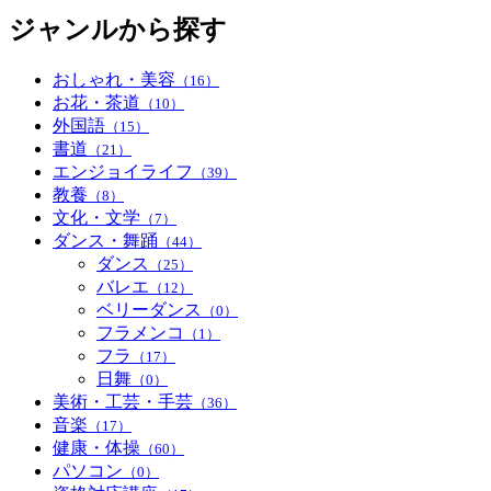
ジャンルから探す
おしゃれ・美容
（16）
お花・茶道
（10）
外国語
（15）
書道
（21）
エンジョイライフ
（39）
教養
（8）
文化・文学
（7）
ダンス・舞踊
（44）
ダンス
（25）
バレエ
（12）
ベリーダンス
（0）
フラメンコ
（1）
フラ
（17）
日舞
（0）
美術・工芸・手芸
（36）
音楽
（17）
健康・体操
（60）
パソコン
（0）