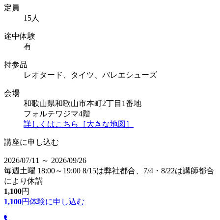
定員
15人
途中体験
有
持参品
レオタード、タイツ、バレエシューズ
会場
和歌山県和歌山市本町2丁目1番地
フォルテワジマ4階
詳しくはこちら［大きな地図］
講座に申し込む
2026/07/11 ～ 2026/09/26
毎週土曜 18:00～19:00 8/15は弊社都合、7/4・8/22は講師都合
により休講
1,100
円
1,100
円
体験に申し込む