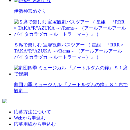
伊勢神宮めぐり
Ｓ席で楽しむ 宝塚観劇バスツアー （ 星組 『RRR ×
TAKA“R”AZUKA ～√Rama～ （アールアールアール
バイ タカラヅカ ～ルートラーマ～）』 ）
劇団四季 ミュージカル 『ノートルダムの鐘』Ｓ１席で
観劇
応募方法について
Webから申込む
応募用紙から申込む