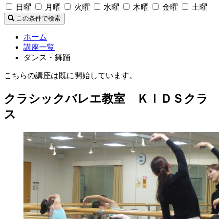
日曜
月曜
火曜
水曜
木曜
金曜
土曜
この条件で検索
ホーム
講座一覧
ダンス・舞踊
こちらの講座は既に開始しています。
クラシックバレエ教室 ＫＩＤＳクラ
ス