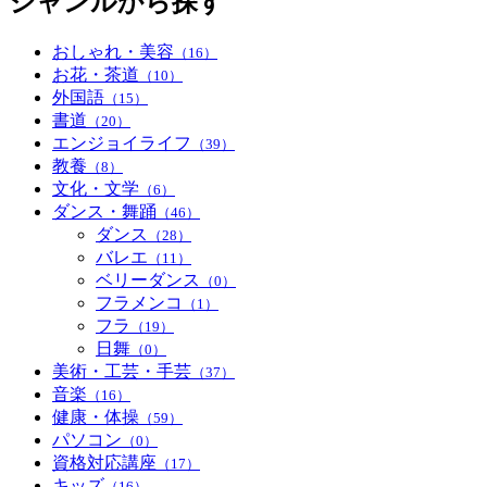
ジャンルから探す
おしゃれ・美容
（16）
お花・茶道
（10）
外国語
（15）
書道
（20）
エンジョイライフ
（39）
教養
（8）
文化・文学
（6）
ダンス・舞踊
（46）
ダンス
（28）
バレエ
（11）
ベリーダンス
（0）
フラメンコ
（1）
フラ
（19）
日舞
（0）
美術・工芸・手芸
（37）
音楽
（16）
健康・体操
（59）
パソコン
（0）
資格対応講座
（17）
キッズ
（16）