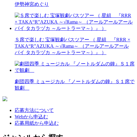
伊勢神宮めぐり
Ｓ席で楽しむ 宝塚観劇バスツアー （ 星組 『RRR ×
TAKA“R”AZUKA ～√Rama～ （アールアールアール
バイ タカラヅカ ～ルートラーマ～）』 ）
劇団四季 ミュージカル 『ノートルダムの鐘』Ｓ１席で
観劇
応募方法について
Webから申込む
応募用紙から申込む