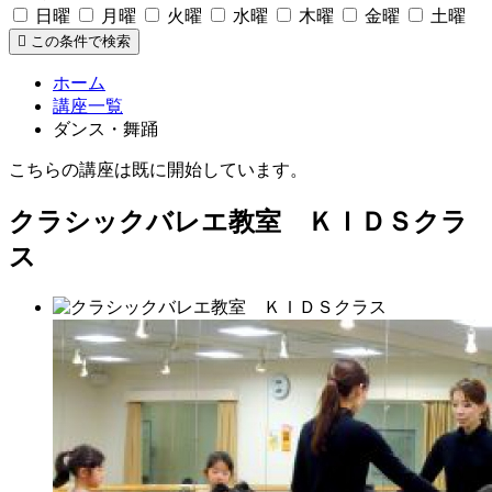
日曜
月曜
火曜
水曜
木曜
金曜
土曜
この条件で検索
ホーム
講座一覧
ダンス・舞踊
こちらの講座は既に開始しています。
クラシックバレエ教室 ＫＩＤＳクラ
ス