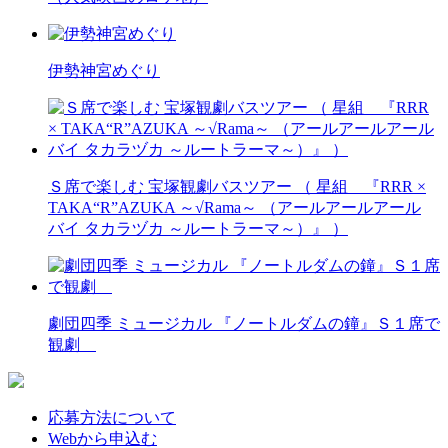
伊勢神宮めぐり
Ｓ席で楽しむ 宝塚観劇バスツアー （ 星組 『RRR ×
TAKA“R”AZUKA ～√Rama～ （アールアールアール
バイ タカラヅカ ～ルートラーマ～）』 ）
劇団四季 ミュージカル 『ノートルダムの鐘』Ｓ１席で
観劇
応募方法について
Webから申込む