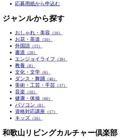
応募用紙から申込む
ジャンルから探す
おしゃれ・美容
（16）
お花・茶道
（10）
外国語
（15）
書道
（20）
エンジョイライフ
（39）
教養
（8）
文化・文学
（6）
ダンス・舞踊
（46）
美術・工芸・手芸
（37）
音楽
（16）
健康・体操
（60）
パソコン
（0）
資格対応講座
（17）
キッズ
（16）
和歌山リビングカルチャー倶楽部