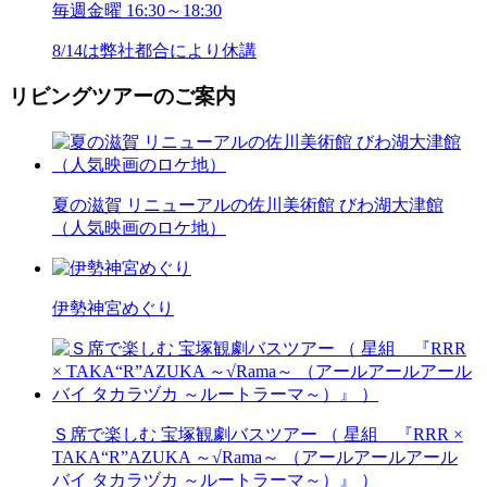
毎週金曜 16:30～18:30
8/14は弊社都合により休講
リビングツアーのご案内
夏の滋賀 リニューアルの佐川美術館 びわ湖大津館
（人気映画のロケ地）
伊勢神宮めぐり
Ｓ席で楽しむ 宝塚観劇バスツアー （ 星組 『RRR ×
TAKA“R”AZUKA ～√Rama～ （アールアールアール
バイ タカラヅカ ～ルートラーマ～）』 ）