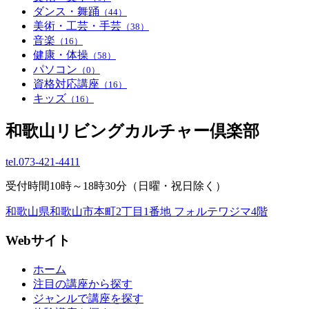
ダンス・舞踊
（44）
美術・工芸・手芸
（38）
音楽
（16）
健康・体操
（58）
パソコン
（0）
資格対応講座
（16）
キッズ
（16）
和歌山リビングカルチャー倶楽部
tel.
073-421-4411
受付時間10時～18時30分（日曜・祝日除く）
和歌山県和歌山市本町2丁目1番地 フォルテワジマ4階
Webサイト
ホーム
注目の講座から探す
ジャンルで講座を探す