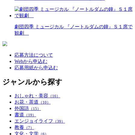
劇団四季 ミュージカル 『ノートルダムの鐘』Ｓ１席で
観劇
応募方法について
Webから申込む
応募用紙から申込む
ジャンルから探す
おしゃれ・美容
（16）
お花・茶道
（10）
外国語
（15）
書道
（19）
エンジョイライフ
（39）
教養
（7）
文化・文学
（6）