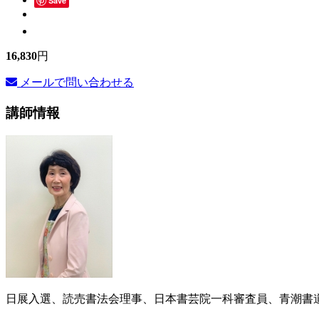
Save
16,830
円
メールで問い合わせる
講師情報
日展入選、読売書法会理事、日本書芸院一科審査員、青潮