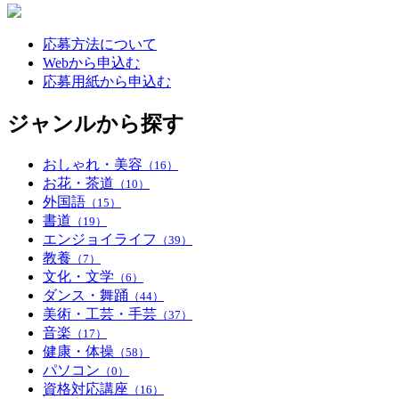
応募方法について
Webから申込む
応募用紙から申込む
ジャンルから探す
おしゃれ・美容
（16）
お花・茶道
（10）
外国語
（15）
書道
（19）
エンジョイライフ
（39）
教養
（7）
文化・文学
（6）
ダンス・舞踊
（44）
美術・工芸・手芸
（37）
音楽
（17）
健康・体操
（58）
パソコン
（0）
資格対応講座
（16）