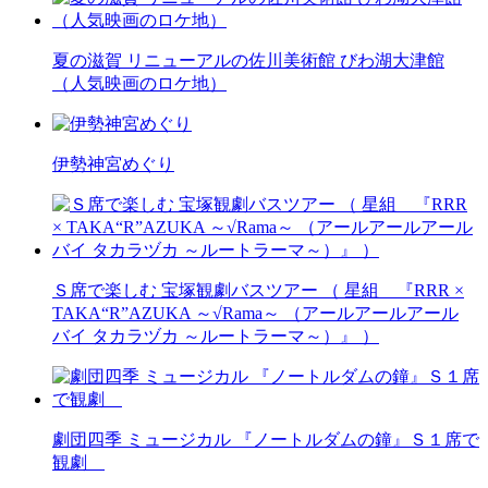
夏の滋賀 リニューアルの佐川美術館 びわ湖大津館
（人気映画のロケ地）
伊勢神宮めぐり
Ｓ席で楽しむ 宝塚観劇バスツアー （ 星組 『RRR ×
TAKA“R”AZUKA ～√Rama～ （アールアールアール
バイ タカラヅカ ～ルートラーマ～）』 ）
劇団四季 ミュージカル 『ノートルダムの鐘』Ｓ１席で
観劇