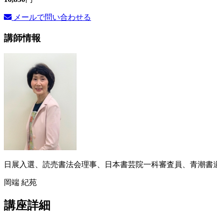
メールで問い合わせる
講師情報
日展入選、読売書法会理事、日本書芸院一科審査員、青潮
岡端 紀苑
講座詳細