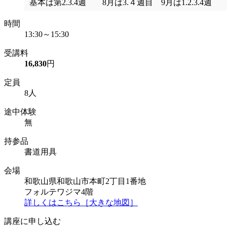
基本は第2.3.4週 8月は3.４週目 9月は1.2.3.4週
時間
13:30～15:30
受講料
16,830
円
定員
8人
途中体験
無
持参品
書道用具
会場
和歌山県和歌山市本町2丁目1番地
フォルテワジマ4階
詳しくはこちら［大きな地図］
講座に申し込む