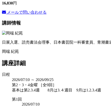
16,830
円
メールで問い合わせる
講師情報
日展入選、読売書法会理事、日本書芸院一科審査員、青潮
岡端 紀苑
講座詳細
日程
2026/07/10 ～ 2026/09/25
第2・3・4金曜 ［全9回］
基本は第2.3.4週 8月は3.４週目 9月は1.2.3.4週
第1回
2026/07/10