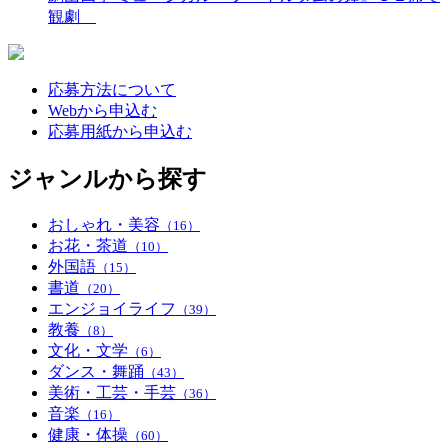
観劇
応募方法について
Webから申込む
応募用紙から申込む
ジャンルから探す
おしゃれ・美容
（16）
お花・茶道
（10）
外国語
（15）
書道
（20）
エンジョイライフ
（39）
教養
（8）
文化・文学
（6）
ダンス・舞踊
（43）
美術・工芸・手芸
（36）
音楽
（16）
健康・体操
（60）