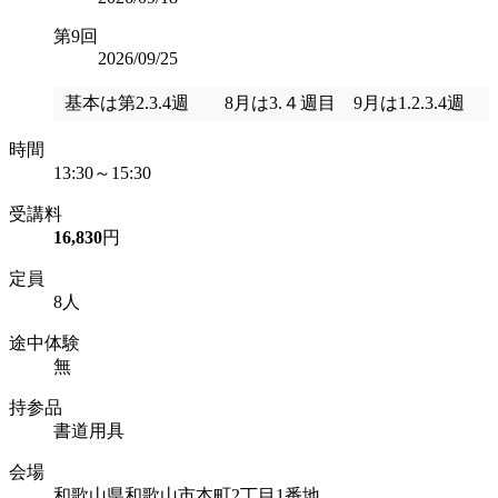
第9回
2026/09/25
基本は第2.3.4週 8月は3.４週目 9月は1.2.3.4週
時間
13:30～15:30
受講料
16,830
円
定員
8人
途中体験
無
持参品
書道用具
会場
和歌山県和歌山市本町2丁目1番地