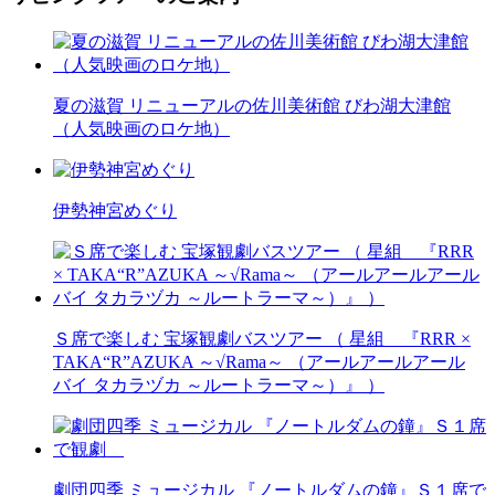
夏の滋賀 リニューアルの佐川美術館 びわ湖大津館
（人気映画のロケ地）
伊勢神宮めぐり
Ｓ席で楽しむ 宝塚観劇バスツアー （ 星組 『RRR ×
TAKA“R”AZUKA ～√Rama～ （アールアールアール
バイ タカラヅカ ～ルートラーマ～）』 ）
劇団四季 ミュージカル 『ノートルダムの鐘』Ｓ１席で