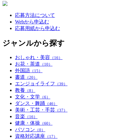
応募方法について
Webから申込む
応募用紙から申込む
ジャンルから探す
おしゃれ・美容
（16）
お花・茶道
（10）
外国語
（15）
書道
（20）
エンジョイライフ
（39）
教養
（8）
文化・文学
（6）
ダンス・舞踊
（46）
美術・工芸・手芸
（37）
音楽
（16）
健康・体操
（60）
パソコン
（0）
資格対応講座
（17）