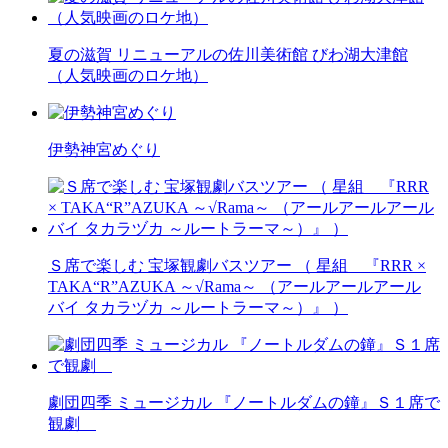
夏の滋賀 リニューアルの佐川美術館 びわ湖大津館
（人気映画のロケ地）
伊勢神宮めぐり
Ｓ席で楽しむ 宝塚観劇バスツアー （ 星組 『RRR ×
TAKA“R”AZUKA ～√Rama～ （アールアールアール
バイ タカラヅカ ～ルートラーマ～）』 ）
劇団四季 ミュージカル 『ノートルダムの鐘』Ｓ１席で
観劇