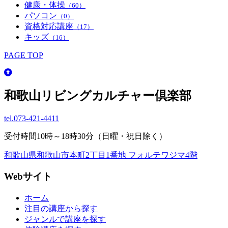
健康・体操
（60）
パソコン
（0）
資格対応講座
（17）
キッズ
（16）
PAGE TOP
和歌山リビングカルチャー倶楽部
tel.
073-421-4411
受付時間10時～18時30分（日曜・祝日除く）
和歌山県和歌山市本町2丁目1番地 フォルテワジマ4階
Webサイト
ホーム
注目の講座から探す
ジャンルで講座を探す