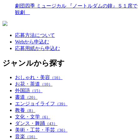
劇団四季 ミュージカル 『ノートルダムの鐘』Ｓ１席で
観劇
応募方法について
Webから申込む
応募用紙から申込む
ジャンルから探す
おしゃれ・美容
（16）
お花・茶道
（10）
外国語
（15）
書道
（20）
エンジョイライフ
（39）
教養
（8）
文化・文学
（6）
ダンス・舞踊
（43）
美術・工芸・手芸
（36）
音楽
（16）