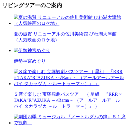
リビングツアーのご案内
夏の滋賀 リニューアルの佐川美術館 びわ湖大津館
（人気映画のロケ地）
伊勢神宮めぐり
Ｓ席で楽しむ 宝塚観劇バスツアー （ 星組 『RRR ×
TAKA“R”AZUKA ～√Rama～ （アールアールアール
バイ タカラヅカ ～ルートラーマ～）』 ）