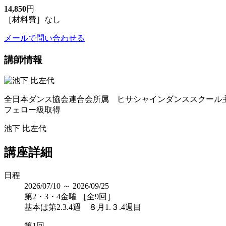
14,850
円
［材料費］なし
メールで問い合わせる
講師情報
全日本ダンス協会連合会所属 ヒサシャインダンススクール
フェロー級取得
池下 比左代
講座詳細
日程
2026/07/10 ～ 2026/09/25
第2・3・4金曜 ［全9回］
基本は第2.3.4週 ８月1.３.4週目
第1回