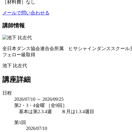
［材料費］なし
メールで問い合わせる
講師情報
全日本ダンス協会連合会所属 ヒサシャインダンススクール
フェロー級取得
池下 比左代
講座詳細
日程
2026/07/10 ～ 2026/09/25
第2・3・4金曜 ［全9回］
基本は第2.3.4週 ８月は1.3.4週目
第1回
2026/07/10