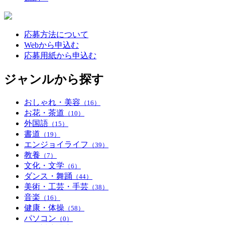
応募方法について
Webから申込む
応募用紙から申込む
ジャンルから探す
おしゃれ・美容
（16）
お花・茶道
（10）
外国語
（15）
書道
（19）
エンジョイライフ
（39）
教養
（7）
文化・文学
（6）
ダンス・舞踊
（44）
美術・工芸・手芸
（38）
音楽
（16）
健康・体操
（58）
パソコン
（0）