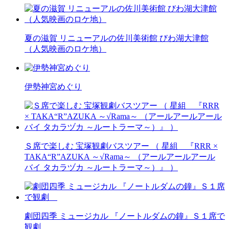
夏の滋賀 リニューアルの佐川美術館 びわ湖大津館
（人気映画のロケ地）
伊勢神宮めぐり
Ｓ席で楽しむ 宝塚観劇バスツアー （ 星組 『RRR ×
TAKA“R”AZUKA ～√Rama～ （アールアールアール
バイ タカラヅカ ～ルートラーマ～）』 ）
劇団四季 ミュージカル 『ノートルダムの鐘』Ｓ１席で
観劇