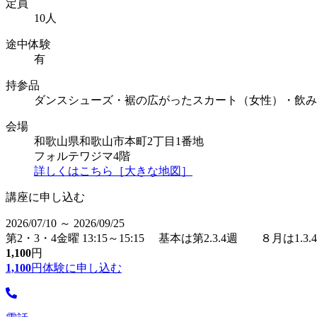
定員
10人
途中体験
有
持参品
ダンスシューズ・裾の広がったスカート（女性）・飲み
会場
和歌山県和歌山市本町2丁目1番地
フォルテワジマ4階
詳しくはこちら［大きな地図］
講座に申し込む
2026/07/10 ～ 2026/09/25
第2・3・4金曜 13:15～15:15 基本は第2.3.4週 ８月は1.3.
1,100
円
1,100
円
体験に申し込む