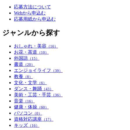
応募方法について
Webから申込む
応募用紙から申込む
ジャンルから探す
おしゃれ・美容
（16）
お花・茶道
（10）
外国語
（15）
書道
（20）
エンジョイライフ
（39）
教養
（8）
文化・文学
（6）
ダンス・舞踊
（43）
美術・工芸・手芸
（36）
音楽
（16）
健康・体操
（60）
パソコン
（0）
資格対応講座
（17）
キッズ
（16）