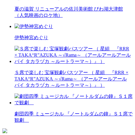
夏の滋賀 リニューアルの佐川美術館 びわ湖大津館
（人気映画のロケ地）
伊勢神宮めぐり
Ｓ席で楽しむ 宝塚観劇バスツアー （ 星組 『RRR ×
TAKA“R”AZUKA ～√Rama～ （アールアールアール
バイ タカラヅカ ～ルートラーマ～）』 ）
劇団四季 ミュージカル 『ノートルダムの鐘』Ｓ１席で
観劇